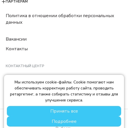
ПАРТНЕРАМ
Политика в отношении обработки персональных
данных
Вакансии
Контакты
КОНТАКТНЫЙ ЦЕНТР
8 (800) 222-78-29
Мы используем cookie-файлы. Cookie помогают нам
Ежедневно с 10:00 до 22:00 МCK
обеспечивать корректную работу сайта, проводить
info@trendisland.ru
ретаргетинг, а также собирать статистику и отзывы для
улучшения сервиса.
Принять все
© TREND ISLAND
2026
Подробнее
ООО «ТРЕНД АЙЛЕНД», ОГРН: 1217700568667, ИНН:
7714478758, КПП: 771401001