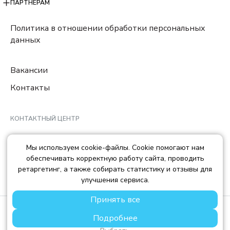
ПАРТНЕРАМ
Политика в отношении обработки персональных
данных
Вакансии
Контакты
КОНТАКТНЫЙ ЦЕНТР
8 (800) 222-78-29
Мы используем cookie-файлы. Cookie помогают нам
Ежедневно с 10:00 до 22:00 МCK
обеспечивать корректную работу сайта, проводить
info@trendisland.ru
ретаргетинг, а также собирать статистику и отзывы для
улучшения сервиса.
Принять все
© TREND ISLAND
2026
Подробнее
ООО «ТРЕНД АЙЛЕНД», ОГРН: 1217700568667, ИНН:
7714478758, КПП: 771401001