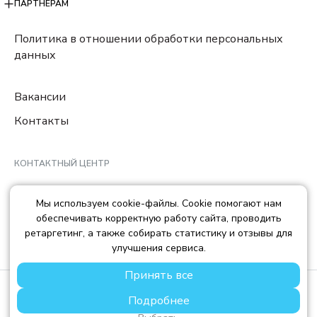
ПАРТНЕРАМ
Политика в отношении обработки персональных
данных
Вакансии
Контакты
КОНТАКТНЫЙ ЦЕНТР
8 (800) 222-78-29
Мы используем cookie-файлы. Cookie помогают нам
Ежедневно с 10:00 до 22:00 МCK
обеспечивать корректную работу сайта, проводить
info@trendisland.ru
ретаргетинг, а также собирать статистику и отзывы для
улучшения сервиса.
Принять все
© TREND ISLAND
2026
Подробнее
ООО «ТРЕНД АЙЛЕНД», ОГРН: 1217700568667, ИНН:
7714478758, КПП: 771401001