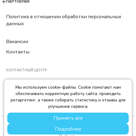
ПАРТНЕРАМ
Политика в отношении обработки персональных
данных
Вакансии
Контакты
КОНТАКТНЫЙ ЦЕНТР
8 (800) 222-78-29
Мы используем cookie-файлы. Cookie помогают нам
Ежедневно с 10:00 до 22:00 МCK
обеспечивать корректную работу сайта, проводить
info@trendisland.ru
ретаргетинг, а также собирать статистику и отзывы для
улучшения сервиса.
Принять все
© TREND ISLAND
2026
Подробнее
ООО «ТРЕНД АЙЛЕНД», ОГРН: 1217700568667, ИНН:
7714478758, КПП: 771401001