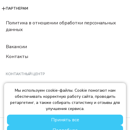
ПАРТНЕРАМ
Политика в отношении обработки персональных
данных
Вакансии
Контакты
КОНТАКТНЫЙ ЦЕНТР
8 (800) 222-78-29
Мы используем cookie-файлы. Cookie помогают нам
Ежедневно с 10:00 до 22:00 МCK
обеспечивать корректную работу сайта, проводить
info@trendisland.ru
ретаргетинг, а также собирать статистику и отзывы для
улучшения сервиса.
Принять все
© TREND ISLAND
2026