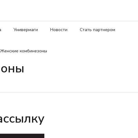
а
Универмаги
Новости
Стать партнером
Женские комбинезоны
зоны
ассылку