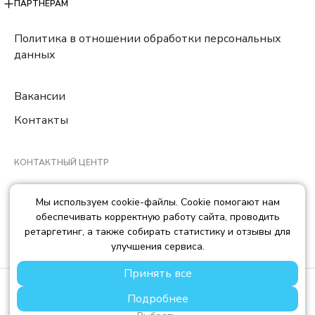
ПАРТНЕРАМ
Политика в отношении обработки персональных
данных
Вакансии
Контакты
КОНТАКТНЫЙ ЦЕНТР
8 (800) 222-78-29
Мы используем cookie-файлы. Cookie помогают нам
Ежедневно с 10:00 до 22:00 МCK
обеспечивать корректную работу сайта, проводить
info@trendisland.ru
ретаргетинг, а также собирать статистику и отзывы для
улучшения сервиса.
Принять все
© TREND ISLAND
2026
Подробнее
ООО «ТРЕНД АЙЛЕНД», ОГРН: 1217700568667, ИНН:
7714478758, КПП: 771401001