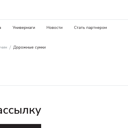
а
Универмаги
Новости
Стать партнером
жчин
Дорожные сумки
ассылку