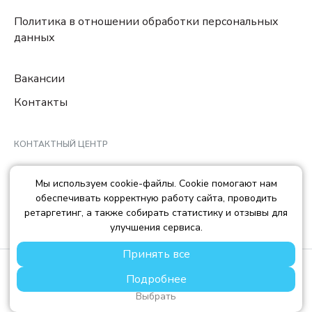
Политика в отношении обработки персональных
данных
Вакансии
Контакты
КОНТАКТНЫЙ ЦЕНТР
8 (800) 222-78-29
Мы используем cookie-файлы. Cookie помогают нам
Ежедневно с 10:00 до 22:00 МCK
обеспечивать корректную работу сайта, проводить
info@trendisland.ru
ретаргетинг, а также собирать статистику и отзывы для
улучшения сервиса.
Принять все
© TREND ISLAND
2026
Подробнее
ООО «ТРЕНД АЙЛЕНД», ОГРН: 1217700568667, ИНН:
7714478758, КПП: 771401001
Выбрать