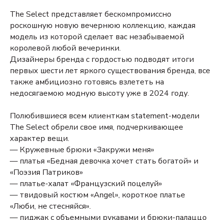
The Select представляет бескомпромиссно
роскошную новую вечернюю коллекцию, каждая
модель из которой сделает вас незабываемой
королевой любой вечеринки.
Дизайнеры бренда с гордостью подводят итоги
первых шести лет яркого существования бренда, все
также амбициозно готовясь взлететь на
недосягаемою модную высоту уже в 2024 году.
Полюбившиеся всем клиенткам statement-модели
The Select обрели свое имя, подчеркивающее
характер вещи.
— Кружевные брюки «Закружи меня»
— платья «Бедная девочка хочет стать богатой» и
«Поэзия Патриков»
— платье-халат «Французский поцелуй»
— твидовый костюм «Angel», короткое платье
«Люби, не стесняйся».
— пиджак с объемными рукавами и брюки-палаццо