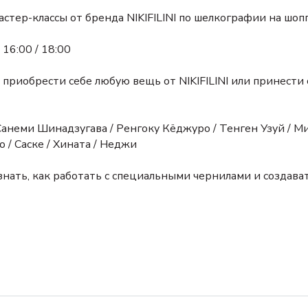
стер-классы от бренда NIKIFILINI по шелкографии на шоп
16:00 / 18:00
приобрести себе любую вещь от NIKIFILINI или принести 
 Санеми Шинадзугава / Ренгоку Кёджуро / Тенген Узуй / 
о / Саске / Хината / Неджи
нать, как работать с специальными чернилами и создават