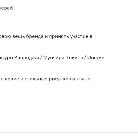
перах!
свою вещь бренда и принять участие в
Мицури Канроджи / Муичиро Токито / Иноске
ь яркие и стильные рисунки на ткани.