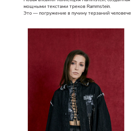
мощными текстами треков Rammstein.
Это — погружение в пучину терзаний человече