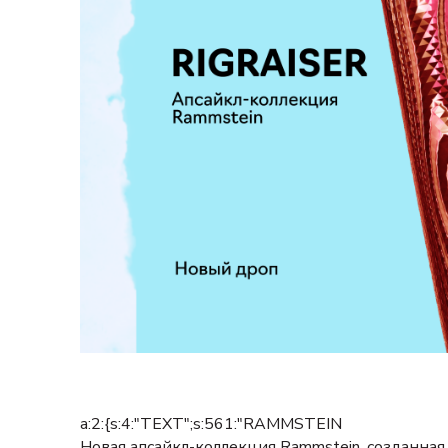
a:2:{s:4:"TEXT";s:561:"RAMMSTEIN
Новая апсайкл-коллекция Rammstein, созданна