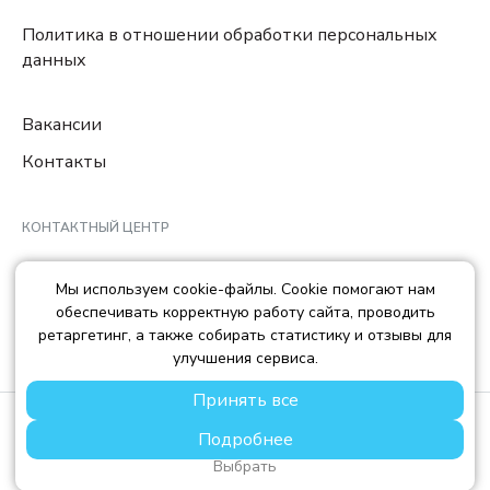
Политика в отношении обработки персональных
данных
Вакансии
Контакты
КОНТАКТНЫЙ ЦЕНТР
8 (800) 222-78-29
Мы используем cookie-файлы. Cookie помогают нам
Ежедневно с 10:00 до 22:00 МCK
обеспечивать корректную работу сайта, проводить
info@trendisland.ru
ретаргетинг, а также собирать статистику и отзывы для
улучшения сервиса.
Принять все
© TREND ISLAND
2026
Подробнее
ООО «ТРЕНД АЙЛЕНД», ОГРН: 1217700568667, ИНН:
7714478758, КПП: 771401001
Выбрать