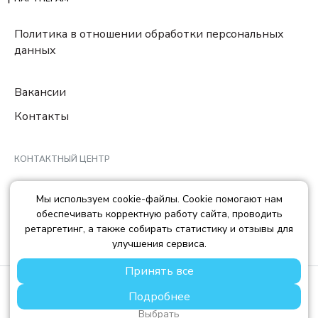
Политика в отношении обработки персональных
данных
Вакансии
Контакты
КОНТАКТНЫЙ ЦЕНТР
8 (800) 222-78-29
Мы используем cookie-файлы. Cookie помогают нам
Ежедневно с 10:00 до 22:00 МCK
обеспечивать корректную работу сайта, проводить
info@trendisland.ru
ретаргетинг, а также собирать статистику и отзывы для
улучшения сервиса.
Принять все
© TREND ISLAND
2026
Подробнее
ООО «ТРЕНД АЙЛЕНД», ОГРН: 1217700568667, ИНН:
7714478758, КПП: 771401001
Выбрать