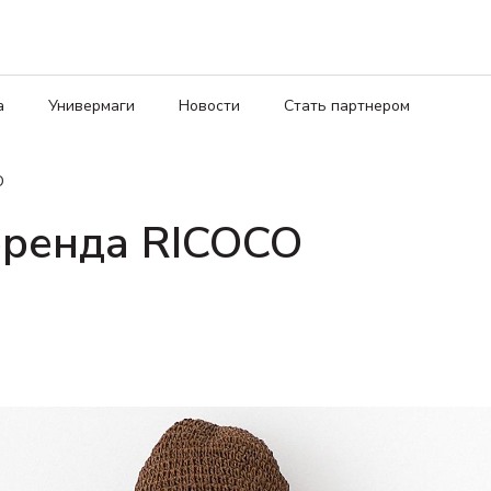
а
Универмаги
Новости
Стать партнером
O
бренда RICOCO