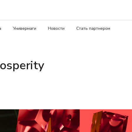
а
Универмаги
Новости
Стать партнером
osperity