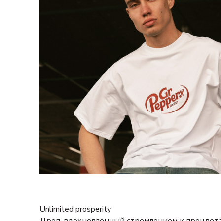
Unlimited prosperity
Дроп, вдохновлённый стремлением к процве