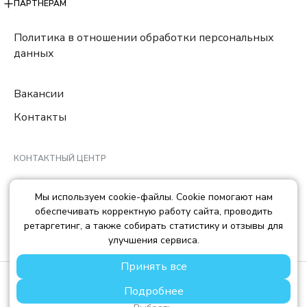
ПАРТНЕРАМ
Политика в отношении обработки персональных
данных
Вакансии
Контакты
КОНТАКТНЫЙ ЦЕНТР
8 (800) 222-78-29
Мы используем cookie-файлы. Cookie помогают нам
Ежедневно с 10:00 до 22:00 МCK
обеспечивать корректную работу сайта, проводить
info@trendisland.ru
ретаргетинг, а также собирать статистику и отзывы для
улучшения сервиса.
Принять все
© TREND ISLAND
2026
Подробнее
ООО «ТРЕНД АЙЛЕНД», ОГРН: 1217700568667, ИНН:
7714478758, КПП: 771401001