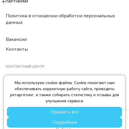
ПАРТНЕРАМ
Политика в отношении обработки персональных
данных
Вакансии
Контакты
КОНТАКТНЫЙ ЦЕНТР
8 (800) 222-78-29
Мы используем cookie-файлы. Cookie помогают нам
Ежедневно с 10:00 до 22:00 МCK
обеспечивать корректную работу сайта, проводить
info@trendisland.ru
ретаргетинг, а также собирать статистику и отзывы для
улучшения сервиса.
Принять все
© TREND ISLAND
2026
Подробнее
ООО «ТРЕНД АЙЛЕНД», ОГРН: 1217700568667, ИНН:
7714478758, КПП: 771401001