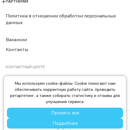
ПАРТНЕРАМ
Политика в отношении обработки персональных
данных
Вакансии
Контакты
КОНТАКТНЫЙ ЦЕНТР
8 (800) 222-78-29
Мы используем cookie-файлы. Cookie помогают нам
Ежедневно с 10:00 до 22:00 МCK
обеспечивать корректную работу сайта, проводить
info@trendisland.ru
ретаргетинг, а также собирать статистику и отзывы для
улучшения сервиса.
Принять все
© TREND ISLAND
2026
Подробнее
ООО «ТРЕНД АЙЛЕНД», ОГРН: 1217700568667, ИНН:
7714478758, КПП: 771401001