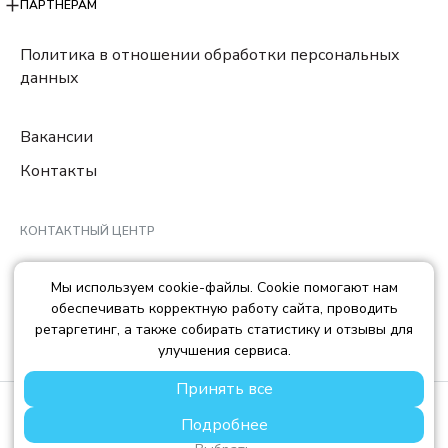
ПАРТНЕРАМ
Политика в отношении обработки персональных
данных
Вакансии
Контакты
КОНТАКТНЫЙ ЦЕНТР
8 (800) 222-78-29
Мы используем cookie-файлы. Cookie помогают нам
Ежедневно с 10:00 до 22:00 МCK
обеспечивать корректную работу сайта, проводить
info@trendisland.ru
ретаргетинг, а также собирать статистику и отзывы для
улучшения сервиса.
Принять все
© TREND ISLAND
2026
Подробнее
ООО «ТРЕНД АЙЛЕНД», ОГРН: 1217700568667, ИНН:
7714478758, КПП: 771401001