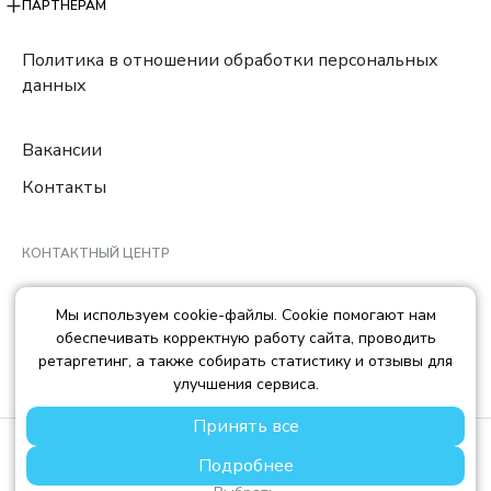
ПАРТНЕРАМ
Политика в отношении обработки персональных
данных
Вакансии
Контакты
КОНТАКТНЫЙ ЦЕНТР
8 (800) 222-78-29
Мы используем cookie-файлы. Cookie помогают нам
Ежедневно с 10:00 до 22:00 МCK
обеспечивать корректную работу сайта, проводить
info@trendisland.ru
ретаргетинг, а также собирать статистику и отзывы для
улучшения сервиса.
Принять все
© TREND ISLAND
2026
Подробнее
ООО «ТРЕНД АЙЛЕНД», ОГРН: 1217700568667, ИНН:
7714478758, КПП: 771401001