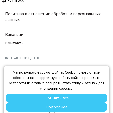
ПАРТНЕРАМ
Политика в отношении обработки персональных
данных
Вакансии
Контакты
КОНТАКТНЫЙ ЦЕНТР
8 (800) 222-78-29
Мы используем cookie-файлы. Cookie помогают нам
Ежедневно с 10:00 до 22:00 МCK
обеспечивать корректную работу сайта, проводить
info@trendisland.ru
ретаргетинг, а также собирать статистику и отзывы для
улучшения сервиса.
Принять все
© TREND ISLAND
2026
Подробнее
ООО «ТРЕНД АЙЛЕНД», ОГРН: 1217700568667, ИНН:
7714478758, КПП: 771401001