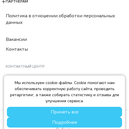
ПАРТНЕРАМ
Политика в отношении обработки персональных
данных
Вакансии
Контакты
КОНТАКТНЫЙ ЦЕНТР
8 (800) 222-78-29
Мы используем cookie-файлы. Cookie помогают нам
Ежедневно с 10:00 до 22:00 МCK
обеспечивать корректную работу сайта, проводить
info@trendisland.ru
ретаргетинг, а также собирать статистику и отзывы для
улучшения сервиса.
Принять все
© TREND ISLAND
2026
Подробнее
ООО «ТРЕНД АЙЛЕНД», ОГРН: 1217700568667, ИНН:
7714478758, КПП: 771401001